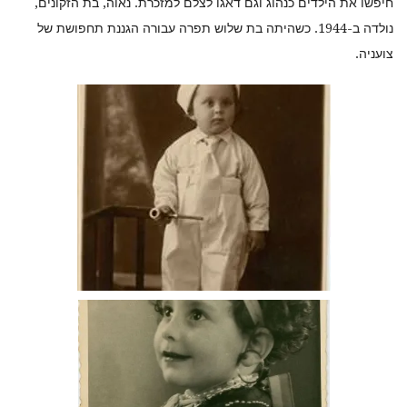
חיפשו את הילדים כנהוג וגם דאגו לצלם למזכרת. נאוה, בת הזקונים,
נולדה ב-1944. כשהיתה בת שלוש תפרה עבורה הגננת תחפושת של
צועניה.