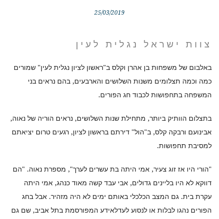
25/03/2019
צוות ישראל נגלית לעין
באלבום של משפחות בן אהרן וקלס ב"ראשון לציון נגלית לעין" שמורים
כמה וכמה תצלומים משנות השלושים והארבעים, בהם נראים בני
המשפחה בתחפושות לכבוד חג הפורים.
בתצלום הוותיק ביותר, מתחילת שנות השלושים, נראים הוריה של נאוה,
אבינועם ורבקה קלס, ב"הול" דירתם בראשון לציון, רגעים טרום יציאתם
למסיבת תחפושות.
"הורי היו אז זוג צעיר, אמי היתה בת עשרים לערך", מספרת נאוה. "הם
דווקא לא היו בליינים גדולים, אבי עבד קשה מאוד כנהג, אמי היתה
עקרת בית. גם המצב הכלכלי באותם ימים לא היה מזהיר. אבל בחג
הפורים נהגו לבלות או לנסוע לעדלאידע המפורסמת בתל אביב, שם גם