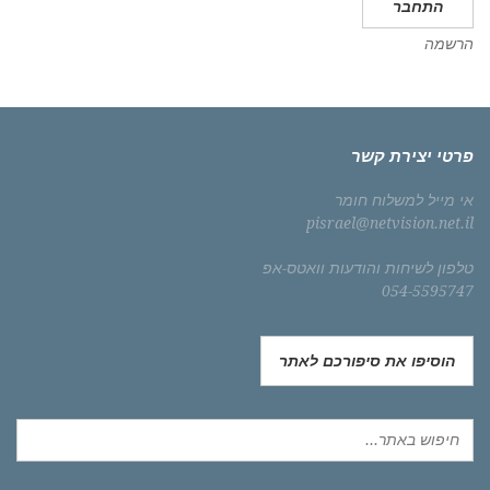
התחבר
הרשמה
פרטי יצירת קשר
אי מייל למשלוח חומר
pisrael@netvision.net.il
טלפון לשיחות והודעות וואטס-אפ
054-5595747
הוסיפו את סיפורכם לאתר