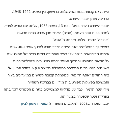
הייתה גם קבוצת בנות מתעמלות, בראשון, בין השנים 1948-1952.
הדריכה אותן יוכבד הייפרט.
יוכבד הייפרט נולדה בפולין. בת 13, בשנת 1935, עלתה עם הוריה לארץ.
למדה בבית ספר העממי (חביב) ולאחר מכן עבדה בבית חרושת
"אוקבה" לסכיני גילוח. שירתה ב"הגנה".
במשך קרוב לשלושים שנה הייתה יוכבד מורה לחינוך גופני ו-40 שנים
אימנה ספורטאים ב"הפועל" בעיר והעמידה דורות רבים של ספורטאים.
על הוראת הספורט והחינוך הגופני זכתה בעיטורים ובמדליות רבות.
בשנותיה המאוחרות התנדבה כמפעילת מכשיר א.ק.ג. בחדר המיון של
בית החולים "אסף הרופא" וכמעמלת קבוצת קשישים במועדונים בעיר
והמשיכה בפעילות ספורטיבית מידי יום בבריכת השחייה.
מידי שנה תרמה יוכבד 30 מדליות למצטיינים בתחום הספורט לזכר בתה
צפרירה וינטר שנפטרה בצעירותה.
יוכבד נפטרה ב2009. (מאלבום משפחות)
מוזאון ראשון לציון