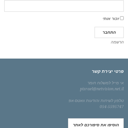
זכור אותי
התחבר
הרשמה
פרטי יצירת קשר
אי מייל למשלוח חומר
pisrael@netvision.net.il
טלפון לשיחות והודעות וואטס-אפ
054-5595747
הוסיפו את סיפורכם לאתר