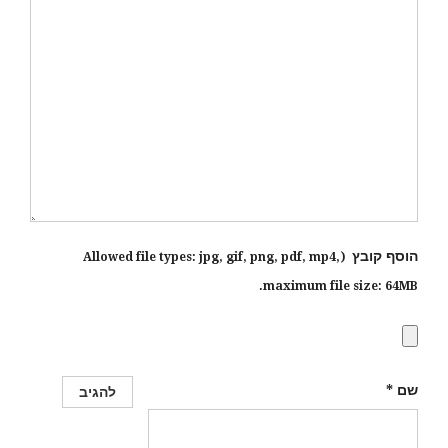
הוסף קובץ
jpg, gif, png, pdf, mp4
,
(Allowed file types:
maximum file size:
64MB.
שם
*