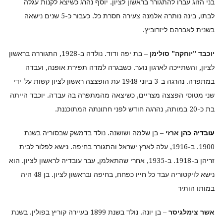
בני הזוג עברו להתגורר בראשון לציון. יוסף נהרג כשיצא לקנות עגלה
לבתו, בינה נותרה אלמנה צעירה חסרת כל. כעבור כ-5 שנים נישאה
בשנית לאברהם ליזרוביץ.
יוכבד "יוחקה" סולימן
– בת יפה ודוד. נולדה ב-1928, התגוררה בראשון
לציון, והשתייכה לארגון נוער. כשבגרה למדה תפירת אופנה, ועבדה
במתפרה. נהרגה ב-3 ביוני 1948 עת הופצצה ראשון לציון קשות על-ידי
שני מטוסי הפצצה מצריים, כשיצאה מהמתפרה בה עבדה. יוכבד הייתה
בת כ-20 במותה, נהרגה חודש לפני חתונתה המתוכננת.
עובדיה כהן
ארזי
– בן שלמה ושושנה. נולד בדמשק שבסוריה בשנת
1900. ב-1916, עלה לארץ ישראל והתגורר בחיפה. נישא לפלור לבית
זריהן ב-1918. ב-1935, אחרי שהתאלמן, עבר עובדיה לראשון לציון. הוא
נישא לויקטוריה עבד כל חייו כפחח, בחיפה ובראשון לציון. בן 48 היה
במותו הותיר
אשר צימלגיסר
– בן יונה. נולד בשנת 1899 בעיירה קוריץ בפולין. בשנת