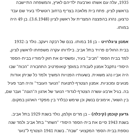
1935, עלה עם אשתו וארבעת ילדיהם לארץ, והמשפחה התיישבה
בראשון לציון. פתח בית מלאכה בצריף ברחוב רוטשילד בעיר שם עבד
כרצען. נהרג בהפצצה המצרית על ראשון לציון (3.6.1948). בן 49 היה
במותו.
אמנון ציגלרויט
– בן 16 במותו. בנם של רבקה ויעקב. נולד ב-1932
בבית החולים פרויד בתל אביב. בילדותו עקרה משפחתו לראשון לציון,
למד בבית הספר "חביב" בעיר, ומשסיים את חוק לימודיו בבית-הספר
היסודי נתקבל אמנון לעבודה במוסך קואופרטיב התחבורה "הכוח" שבו
היה אביו נהג משאית. בשעותיו הפנויות המשיך ולמד כל שניתן אודות
מנועים ומכוניות. אמנון הצטרף לתנועת "הנוער העובד" והיה חבר פעיל
בה. בגיל ארבע-עשרה הצטרף לגדודי הנוער של ארגון ה"הגנה" ועבר שם,
בין השאר, אימונים בנשק וכן שימש כבלדר בין מפקדי הארגון במקום.
גדעון קוכמן (קיכלה)
– בן מרים וקלמן, נולד בשנת 1929 בתל אביב.
בשנת 1943 סיים את בית-הספר היסודי "השחר" בתל אביב ולמד שנה
נוספת בבית-הספר המקצועי "שבח". בשנת 1941 הצטרף ל"נוער