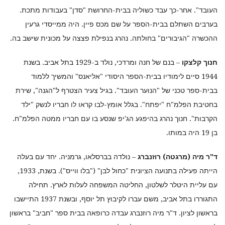
העובד". אחר-כך עבד כשוליה בבית-החרושת "סדן" בעבודות מתכת.
בערבים השתלם בבית-הספר על שם מכס פיין. היה ממייסדי גרעין
ההכשרה "הגיבורים" בחולתה. נהרג בנפילת פצצה על מכונית שישב בה.
חנוך קלצקו
– בנם של חנה ומרדכי, נולד ב-1929 בתל אביב. בשנת
1944 סיים לימודיו בבית-הספר היסודי "אליאנס" והמשיך ללמוד
בבית-ספר טכני של "הנוער העובד". בגיל צעיר הצטרף ל"הגנה", שירת
בחטיבת הפלמ"ח "יפתח". בגלל אומץ-לבו קראו לו חבריו לנשק "ילד
הקרבות". חנוך נהרג בהיפגע הג'יפ שנסע בו עם חבריו ממטה הפלמ"ח.
בן 19 היה במותו.
ד"ר מיה (מרגטה) רוזנברג
– נולדה בברסלאו, גרמניה. יחד עם בעלה
הייתה פעילה בתנועה הציונית "כחול לבן" ("בלו ווייס"). בשנת, 1933,
עם עליית היטלר לשלטון, החליטה המשפחה לעלות לארץ. תחילה
התגוררו בתל אביב, משם עברו לקיבוץ תל יוסף, ובשנת 1937 התיישבו
בראשון לציון. ד"ר מיה רוזנברג עבדה כרופאה בבית ספר "חביב" בראשון