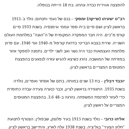
להפצצה אווירית כבדה ונהרגו. בת 18 הייתה בנופלה.
רב"ט ישעיהו (שייקה) זמסקי
– בנם של נעמי ותנחום. נולד ב-1911
בראשון לציון ושם סיים בית-ספר עממי וגימנסיה. בשנת 1933 סיים
קורס מ"כים. היה חבר המפקדה המקומית של ה"הגנה" במלחמת העולם
השנייה. שירת בצבא הבריטי בדרגת קורפול מ-1940 ועד 1946. עם פרוץ
מלחמת העצמאות כבר היה נשוי ואב לשני ילדים. נתמנה למפקד אזור
במזרחה של המושבה. נהרג כשיצא להגיש עזרה לנפגעים בהפצצת
המטוסים המצריים בראשון לציון.
יוכבד זיבלין
– בת 13 שנים במותה. בתם של אסתר ואפרים, נולדה
בשנת 1935. התגוררה בראשון לציון, וכבר כנערה צעירה עבדה כתופרת
כדי לעזור לפרנסת המשפחה. נהרגה ב-48 3.6. בהפצצת המטוסים
המצריים על ראשון לציון.
אליהו כרובי
– נולד בשנת 1915 בעיר פלוצק, שבפולין. הצטרף לתנועת
"חלוץ הצעיר" בגליציה. בשנת 1938 עלה לארץ, והתיישב בראשון לציון.