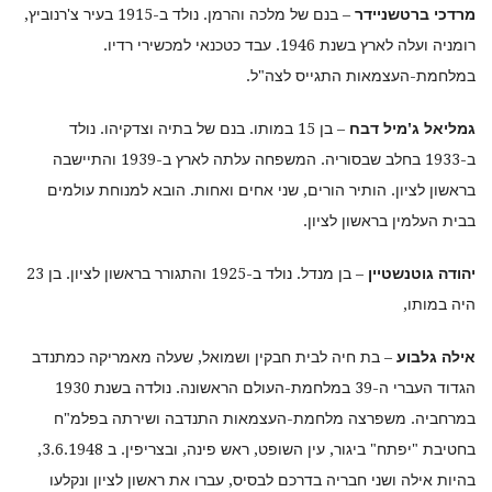
מרדכי ברטשניידר
– בנם של מלכה והרמן. נולד ב-1915 בעיר צ'רנוביץ,
רומניה ועלה לארץ בשנת 1946. עבד כטכנאי למכשירי רדיו.
במלחמת-העצמאות התגייס לצה"ל.
גמליאל ג'מיל דבח
– בן 15 במותו. בנם של בתיה וצדקיהו. נולד
ב-1933 בחלב שבסוריה. המשפחה עלתה לארץ ב-1939 והתיישבה
בראשון לציון. הותיר הורים, שני אחים ואחות. הובא למנוחת עולמים
בבית העלמין בראשון לציון.
יהודה גוטנשטיין
– בן מנדל. נולד ב-1925 והתגורר בראשון לציון. בן 23
היה במותו,
אילה גלבוע
– בת חיה לבית חבקין ושמואל, שעלה מאמריקה כמתנדב
הגדוד העברי ה-39 במלחמת-העולם הראשונה. נולדה בשנת 1930
במרחביה. משפרצה מלחמת-העצמאות התנדבה ושירתה בפלמ"ח
בחטיבת "יפתח" ביגור, עין השופט, ראש פינה, ובצריפין. ב 3.6.1948,
בהיות אילה ושני חבריה בדרכם לבסיס, עברו את ראשון לציון ונקלעו