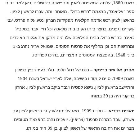
בשנת 1880, עלתה המשפחה לארץ והתיישבה בירושלים. כאן למד בבית
ספר "אליאנס", במגמת "חרש ברזל". מאוחר יותר, עברו לראשון לציון.
בראשון לציון רכש אדמה חקלאית מפקידות הברון ונטע עליה פרדס, עצי
שקדים וגפנים. בחצר ביתו הקים בית מלאכה וכל חייו עבד במקביל
כאיכר וכחרש ברזל. בבית המלאכה שלו היה מתקן את עגלות האיכרים
ומחרשותיהם וכן מחליף את פרסות הסוסים. שמואל אריה נהרג ב-3
ביוני 1948, בהפצצת המטוסים המצריים, בדרכו לפרדסו.
אהרון אליעזר ברינקר
– בנם של רחל וזלמן. נולד בעיר רביץ בפולין
בשנת 1909. סיים לימודיו בישיבה, עלה לארץ ישראל בשנת 1934
והתיישב בראשון לציון. נישא לפסיה ועבד ביקב בראשון לציון. אהרון
בריקנר היה בן 39 במותו.
יואכים בדריאן
– נולד ב1909. מאז עלייתו לארץ גר בראשון לציון עם
אשתו, ועבד במחנה סרפנד (צריפין). יואכים נהרג בהפצצת מטוסים
מצריים את רחובה הראשי של ראשון לציון, בן 39 היה במותו.