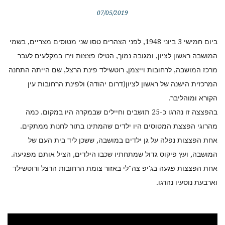
07/05/2019
ביום חמישי 3 ביוני 1948, לפני הצהרים טסו שני מטוסים מצריים, בשמי
המושבה ראשון לציון, ומגובה נמוך, הטילו פצצות וירו במקלעים לעבר
מרכז המושבה, לרחובות וייצמן, רוטשילד פינת הרצל, שם הייתה התחנה
המרכזית הישנה של ראשון לציון(דרום יהודה) ולפינת הרחובות עין
הקורא ומוהליבר.
בהפצצה זו נהרגו כ-25 תושבים וחיילים שבמקרה היו במקום. כמה
מהרוגי הפצצת המטוסים היו ילדים שהמתינו בתור לחנות ממתקים.
אחת הפצצות נפלה על גן ילדים במושבה, ששכן ליד בית העם של
המושבה, ועץ פיקוס גדול שמתחתיו שכבו הילדים, הציל אותם מפגיעה.
אחת הפצצות פגעה בג'יפ צה"לי באזור צומת הרחובות הרצל ורוטשילד
וארבעת נוסעיו נהרגו.