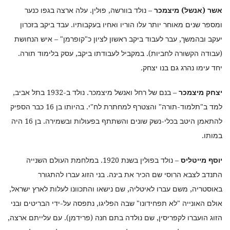
אשר (אנשל) מיצמכר
– נולד בוורשה, פולין. עלה ארצה בגפו כנער
ומספר שנים מאוחר יותר עלו הוריו ואחיו בעקבותיו. עבד ביקב בזכרון
יעקב ובהמשך, עבר לעבוד ביקב ראשון לציון כ"קופרמן" – איש הנחושת
(עבודה הקשורה לחביות). במקביל לעבודתו ביקב, עסק בלימוד תורה.
יחד עימו נהרג גם בנו יצחק.
יצחק מיצמכר
– בנם של רחל ואנשל מיצמכר. נולד ב-1932 בתל אביב,
למד ב"תלמוד-תורה" והצטרף למחתרת לח"י. בהיותו בן 16 כבר הספיק
להתאמן היטב בכלי-נשק שונים והשתתף בפעולות ובשמירה. בן 16 היה
במותו.
יוסף מייטליס
– נולד בפולין בשנת 1920. במלחמת העולם השנייה
התנדב לצבא הרוסי שם הכיר את בינה. בני הזוג עברו להתגורר
באוסטריה, משם עברו לאיטליה, שם נישאו והתכוונו לעלות לארץ ישראל,
אולם האונייה "לא תפחידונו" שבה הפליגו, נתפסה על-ידי הבריטים ובני
הזוג הועברו לקפריסין, שם נולדה בתם חנה (פרידמן). עם עלייתם ארצה,