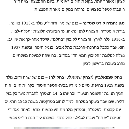
לציון ומאוחר יותר, בקופת חולים לאומית. ביום ההפצצה יצאה ד"ר
רוזנברג לטפל בפצועים ונהרגה במקום מאחת הפצצות.
סגן נחמיה קורט שטיינר
– בנם של מרי ורודולף, נולד ב-1913 בווינה,
בירת אוסטריה. הצטרף לתנועת-הנוער הציונית-חלוצית "תכלת-לבן".
ב-1936 עלה לארץ. והצטרף לקיבוץ "בתלם", שיסד אחר-כך את עין גב.
הוא עבד כסבל בתחנת-הרכבת בתל אביב, בנמל חיפה, ובשנת 1937
נשלח לפלוגת "הקיבוץ המאוחד" בסדום, בה שהה למעלה משנתיים.
נהרג בעוברו בראשון לציון.
יצחק שמואלביץ (יצחק שמואלי, יצחק'לה)
– בנם של שרה ודוב, נולד
בשנת 1929 בחיפה. סיים לימודיו בבית-הספר היסודי בקריית חיים. היה
חניך תנועת "השומר הצעיר" ובהיותו בן 14 הצטרף לחברת נוער בקיבוץ
דליה, שם עבד בעיקר בפלחה ולמד לנהוג בטרקטור. בשנת 1946 התגייס
עם קבוצתו לפלמ"ח, ובפרוץ מלחמת העצמאות צורפו לאחד מגדודי
חטיבת "יפתח" ועברו לגליל. יצחק נהרג בשבתו ליד הגה הג'יפ צבאי.