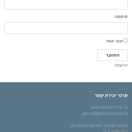
סיסמה:
זכור אותי
התחבר
הרשמה
פרטי יצירת קשר
אי מייל למשלוח חומר
pisrael@netvision.net.il
טלפון לשיחות והודעות וואטס-אפ
054-5595747