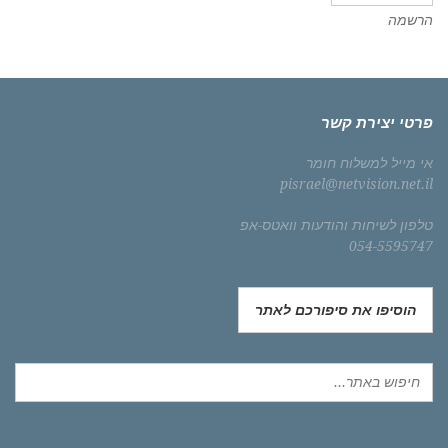
הרשמה
פרטי יצירת קשר
אי מייל למשלוח חומר
pisrael@netvision.net.il
טלפון לשיחות והודעות וואטס-אפ
054-5595747
הוסיפו את סיפורכם לאתר