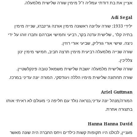
אציין את בת דודתי עמליה ז"ל מימין שורה שלישית מלמעלה.
Adi Segal
ילידי 1933: שורה עליונה ראשונה מימין אורנה גרינברג, שנייה מימין
בתיה קלר , שלישית עדנה בקר, רביעי וחמישי אברהם וחברו זוהו על ידי
ניצה. שישי אורי גורליק, שביעי אורי רוזין.
שורה שנייה מלמעלה רביעית מימין תרצה חביב, חמישי מימין ינון
צלליכין.
שורה שלישית מלמעלה יושבת שלישית משמאל טובה פינקלשטיין.
שורה תחתונה שלישית מימיו הללה ויגודסקי. המורה יונה עדיני במרכז.
Ariel Guttman
המורה/מנהל יונה עדיני,כנראה נולד עם חליפה כי מעולם לא ראיתי אותו
בתצורה אחרת.
Hanna Hanna David
מעניין, לכולנו היו תקופות קשות כילדים ויחס החברה היה שונה מאשר