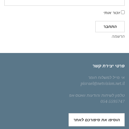
זכור אותי
התחבר
הרשמה
פרטי יצירת קשר
אי מייל למשלוח חומר
pisrael@netvision.net.il
טלפון לשיחות והודעות וואטס-אפ
054-5595747
הוסיפו את סיפורכם לאתר