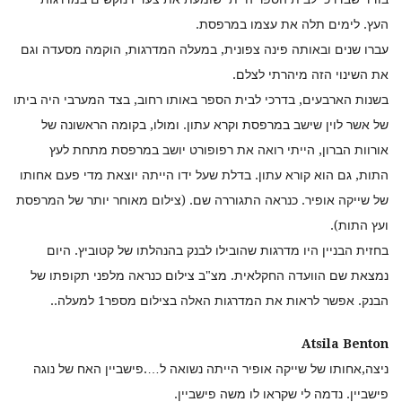
העץ. לימים תלה את עצמו במרפסת.
עברו שנים ובאותה פינה צפונית, במעלה המדרגות, הוקמה מסעדה וגם
את השינוי הזה מיהרתי לצלם.
בשנות הארבעים, בדרכי לבית הספר באותו רחוב, בצד המערבי היה ביתו
של אשר לוין שישב במרפסת וקרא עתון. ומולו, בקומה הראשונה של
אורוות הברון, הייתי רואה את רפופורט יושב במרפסת מתחת לעץ
התות, גם הוא קורא עתון. בדלת שעל ידו הייתה יוצאת מדי פעם אחותו
של שייקה אופיר. כנראה התגוררה שם. (צילום מאוחר יותר של המרפסת
ועץ התות).
בחזית הבניין היו מדרגות שהובילו לבנק בהנהלתו של קטוביץ. היום
נמצאת שם הוועדה החקלאית. מצ"ב צילום כנראה מלפני תקופתו של
הבנק. אפשר לראות את המדרגות האלה בצילום מספר1 למעלה..
Atsila Benton
ניצה,אחותו של שייקה אופיר הייתה נשואה ל….פישביין האח של נוגה
פישביין. נדמה לי שקראו לו משה פישביין.