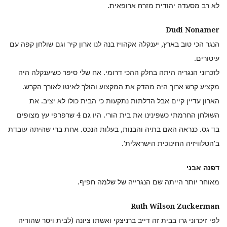
לא רב מסעדה יהודית מזרח ארופאית.
Dudi Nonamer
הנגר הכי טוב בארץ, יענקלה אקהויז בנה לנו ארון קיר וגם שולחן קפה עם
עיטורים.
לזכרוני הנגריה היתה בחלק ההכי דרומי. אח שלי סיפר כשיענקלה היה
מקציע קרש ארוך היה מהדק את המקצוע והולך לאיטו לאורך הקרש.
הארון עדיין קיים אבל הדלתות נתקעות כי הבית כולו לא יציב. את
השולחן החרמתי כשפינינו את בית הורי. היו גם 4 שרפרפי עץ מצופים
בד גס. כנראה האם בתיה והבנות, בעלות הנכס. אחת ברי שהיתה עובדת
ב'הטלוויזיה החינוכית הישראלית'.
דפנה אבני
מאוחר יותר הייתה שם הנגרייה של שלמה חפיף.
Ruth Wilson Zuckerman
לפי זיכרוני גרו בבית זה דייב ברניצקי ואשתו ציונה (לבית ויסר שהוריה