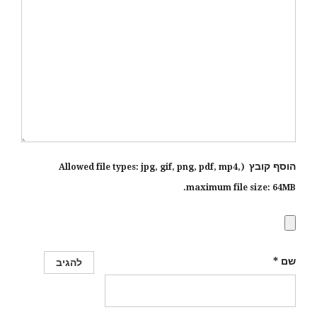
הוסף קובץ
jpg, gif, png, pdf, mp4
,
(Allowed file types:
maximum file size:
64MB.
שם
*