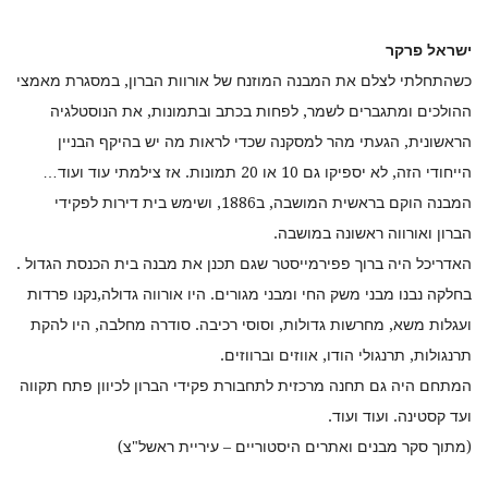
ישראל פרקר
כשהתחלתי לצלם את המבנה המוזנח של אורוות הברון, במסגרת מאמצי
ההולכים ומתגברים לשמר, לפחות בכתב ובתמונות, את הנוסטלגיה
הראשונית, הגעתי מהר למסקנה שכדי לראות מה יש בהיקף הבניין
הייחודי הזה, לא יספיקו גם 10 או 20 תמונות. אז צילמתי עוד ועוד…
המבנה הוקם בראשית המושבה, ב1886, ושימש בית דירות לפקידי
הברון ואורווה ראשונה במושבה.
האדריכל היה ברוך פפירמייסטר שגם תכנן את מבנה בית הכנסת הגדול .
בחלקה נבנו מבני משק החי ומבני מגורים. היו אורווה גדולה,נקנו פרדות
ועגלות משא, מחרשות גדולות, וסוסי רכיבה. סודרה מחלבה, היו להקת
תרנגולות, תרנגולי הודו, אווזים וברווזים.
המתחם היה גם תחנה מרכזית לתחבורת פקידי הברון לכיוון פתח תקווה
ועד קסטינה. ועוד ועוד.
(מתוך סקר מבנים ואתרים היסטוריים – עיריית ראשל"צ)