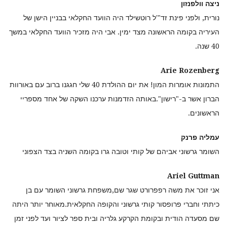
ניצה וולפנזון
נורית, ולפני פינת זד"'ל רוטשילד היה הוועד החקלאי בבניין הישן של
העיריה בקומה הראשונה מצד ימין. אבי היה מזכיר הוועד החקלאי במשך
40 שנה.
Arie Rozenberg
התמונות אומרות המון! את יום ההולדת 40 שלי חגגנו ברוב עם באורוות
הברון אשר ב-"רישון".באותה הזדמנות ערכנו השקה של אחד מספריי
הראשונים.
עמליה פרנק
השומר גרשוני אביהם של קותי וטובה גרו בקומה השניה בצד הצפוני
Ariel Guttman
אני זוכר את משה רפפרורט שגר שם,משפחת גרשוני השומר עם בן
כיתתי וחברי פרופסור קותי גרשוני והקופה החקלאית.מאוחר יותר היתה
שם מסעדה הודית ובקומת הקרקע גלריה ובית ספר לציור ועד לפני זמן