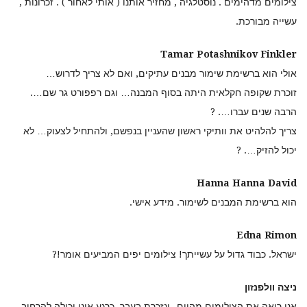
צילומים מדהימים . נוסטלגיה , מחזיר אותנו ( אותי לאחור ) . זכרונות ,
עשייה מבורכת.
Tamar Potashnikov Finkler
אולי הוא ברשימת שימור מבנים עתיקים, ואם לא צריך לדרוש…
זוכרת שקופה חקלאית היתה בסוף המבנה… וגם רפפורט גר שם….
הרבה שנים עברו…. ?
צריך להלהיט את וותיקי ראשון שהעניין בנפשם, ולהתחיל לצעוק… לא
יכול להזיק…. ?
Hanna Hanna David
הוא ברשימת המבנים לשימור. מידע אישי.
Edna Rimon
ישראל. כבוד גדול על עשייתך! צילומים יפים המביעים אומר!?
ניצה וולפנזון
אני רואה את הצילומים מהיום -ונזכרת בעבר. כרגע איני יכולה להרחיב