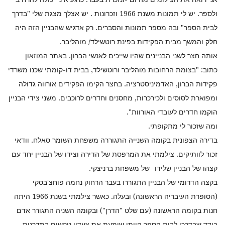
ולספר. יש לי תמונות משנת 1966 וזכרונות . יש אצלך מצגת שלי "בדרך
לבית הספר" ובה מספר תמונות והסברים. רק אדגיש שהבניין הזה היה
חלק והמשך מבית הפקידות בפינת רוטשילד/ מוהליבר.
אותה חצר לשני הבניינים שהיו שייכים לאנשי הברון. באתר המוזאון
כתוב: "בצומת הרחובות מוהליבר ורוטשילד, בבית דו-קומתי שכנו משרדי
פקידות הברון, האדמיניסטרציה. בחצר הקימו הפקידים אורווה גדולה
ומפוארת לסוסים ולכירכרות, מחסנים וחדרים לרוכבים. משני צידי הבניין
הוקמו חדרים לעובדי האורוות".
ומה שזכור לי מתקופתי.
בדירה הצפונית בקומה השנייה התגוררה משפחת השומר סאלח. וודאי
זכור לוותיקים. צילמתי את המרפסת של הדירה וצידו של הבניין יחד עם
קצהו של הבניין שלידו -של משפחת ברניצקי.
בקצה הדרומי של הבניין התגוררו בעבר הרחוק נחמה פוחצ'בסקי
(הסופרת העיבריה הראשונה) ובעלה. כאשר צילמתי בשנת 1966 היתה
חנות בקומה הראשונה (עם שלט "הדרן") ובקומה השניה התגורר אדם
בודד שבדרכי לבית הספר הייתי שומעת את צעדיו נוקשים במדרגות