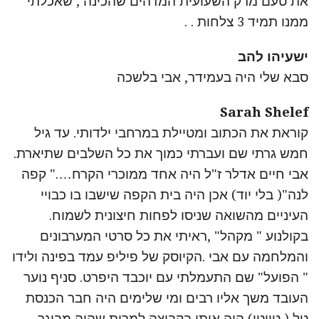
את טעם מרק השעועית המדהים שהכינה , שאכלתי
ממנו תמיד 3 צלחות . .
ישעיהו להב
סבא שלי היה בעמידר, אבי בלשכה
Sarah Shelef
קוראת את הכתוב ומטיילת במרחבי ילדותי. עד גיל
חמש גרתי שם ועברתי כמוך את כל השלבים שתיארת.
אבי חיים אדלר ז"ל היה אחד ממוכרי הקרח…." קפה
לנה"( בלי יוד) אכן היה בית הקפה שישבו בו כבויי
העיניים מהשואה שניסו לפחות חיצונית לשמוח.
בקולנוע " מקהל" ,ראיתי את כל סרטי המערבונים
והמלחמה עם אבי .הקיוסק של פיליפ עמד בפינה ולידו
" הפועל" שם התעמלתי עם יוכבד היפרט. סניף נוער
העובד משך אליו רבים ומי שלימים היה חבר הכנסת
טל ( טויטו) היה איתי בקבוצה למרות שהיה מבוגר