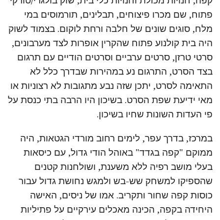
קפה, חנויות מכולת וחנויות כלי בית, שוק בולגרי/טורקי
פתוח, שם מכרו פיצוחים, תבלינים, תורמוסים במי
מלח, סוגים שונים של חלבה ורחת לוקום. בצמוד לשוק
היה בית קולנוע פתוח שהקרין אופרות לצד מערבונים,
סרטי טרזן, סרטים ערביים וסרטים הודיים עם תרגום
בצד הסרט, התרגום נע במהירות שבדרך כלל לא
התאימה לסרט, יתכן שזה נבע מתגובות לא רצוניות או
מאי ידיעת שפת הסרט. בשיכון היו הרבה בתי כנסת על
פי העדות השונות שחיו בשיכון.
במרכז, בדרך עפר, לימים רחוב מורדי הגטאות, היה
ממוקם "קפה בגדד" באוהל הודי גדול, עם כיסאות
בעלי מושב רפיה ללא משענת, ושולחנות קטנים
שהספיקו למשחק שש-בש ולמגש נחושת גדול עבור
כוסות קפה שחור ותקריב. אמו של ניסים, האישה
היחידה בקפה, הכינה מאכלים עירקיים על פתיליות