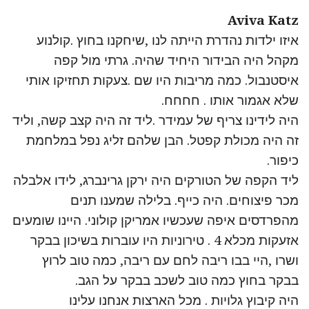
Aviva Katz
איזו ילדות נהדרת הייתה לנו ,שיחקנו בחוץ .קולנוע
מקהל היה הבידור היחיד שהיה. גרתי מול קפה
איסטנבול. כמה מריבות היו שם .צעקות תחזיקו אותי
שלא אגמור אותו . חחחח.
היה לידינו צריף של עמידר .ליד זה היה קצב קשה, וליד
זה היה מכולת קפטל. הבן שלהם זליג נפל במלחמת
כיפור.
ליד הקפה של הטורקים היה ירקן גרינברג, לידו אלבלה
מכר פיצוחים. היה כייף. בלילה שמענו תנים
מהפרדסים איפה שעכשיו אמריקן קולוני. היינו שומעים
אזעקות מכלא 4 . טירוניות היו עוברות בשיכון בבקר
ושרו ,היי בבו ריבה לחם עם ריבה, כמה טוב לרוץ
בבקר בחוץ כמה טוב לשכב בבקר על הגב.
היה קיבוץ גלויות . מכל הארצות אנחנו עלינו