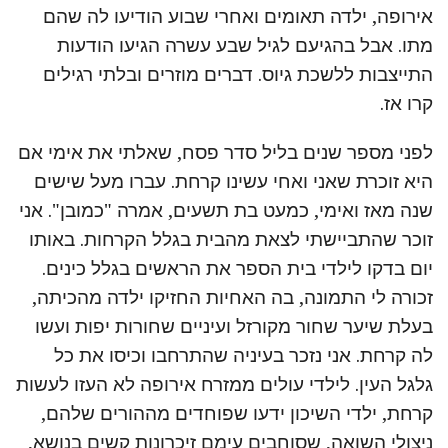
אירופה, ילדה תאומים ואחרי שבוע הודיעו לה שהם
מתו. אבל בהגיעם לגיל שבע עשרה הגיעו הודעות
התייצבות ללשכת גיוס. דברים מוזרים ובלתי רגילים
קרו אז.
לפני מספר שנים בליל סדר פסח, שאלתי את אימי אם
היא זוכרת שאני ואחי עשינו קרחת. עברו מעל שישים
שנה מאז ואימי, כמעט בת תשעים, אמרה "כמובן". אני
זוכר שהתביישתי לצאת מהבית בגלל הקרחות. באותו
יום בדקו לילדי בית הספר את הראשים בגלל כינים.
זכורה לי התמונה, בה האחיות החזיקו ילדה מהכיתה,
בעלת שיער שחור מקורזל ועיניים שחורות יפות ועשו
לה קרחת. אני נזכר בעיניה שהתרחבו וכיסו את כל
גלגל העין. לילדי עולים ממזרח אירופה לא העזו לעשות
קרחת, ילדי השיכון ידעו שפוחדים מההורים שלהם,
ניצולי השואה, שסוחבים עימם זיכרונות קשים בנושא,