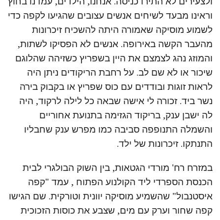
ולצעירים לא התירו כניסה. אנחנו, הילדים, עמדנו בחוץ
וראינו מבעד לשיחים אנשים עצובים שהגיעו לקפה כדי
לשמוע מוסיקה שאמורה היתה להשכיח זיכרונות
מהעבר הקשה באירופה. אנשים לא הפסיקו לשתות,
והמוזג נהג לצמצם את היין בשפריץ כשזיהה שהלוגם
שיכור או לא שם לב. על רחבת הריקודים ניתן היה
לראות זוגות ובודדים עם כוס שפריץ או בקבוק בירה
נשר ביד. זכורה לי אישה שבאה כל לילה לרקוד, היה
לה ישבן ענק, בריקוד הגזימה בתנועת אחוריים
והשמלה התנופפה סביבה כמו מפרש ענק שחבליו
התנתקו. זיכרונות של ילד.
במזרח רח' מורדי הגטאות, בין השוק הבולגרי לבית
הכנסת הספרדי ליד הקולנוע הפתוח , עמד "קפה
איסטנבול" שהשמיע מוסיקה יוונית וטורקית. שם הגישו
קפה שחור וערק עם מים, שצבע את כוסות הזכוכית