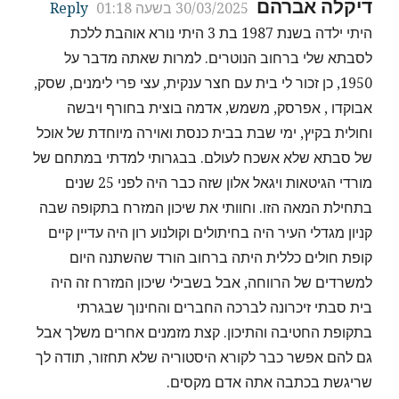
דיקלה אברהם
30/03/2025 בשעה 01:18
Reply
היתי ילדה בשנת 1987 בת 3 היתי נורא אוהבת ללכת
לסבתא שלי ברחוב הנוטרים. למרות שאתה מדבר על
1950, כן זכור לי בית עם חצר ענקית, עצי פרי לימנים, שסק,
אבוקדו , אפרסק, משמש, אדמה בוצית בחורף ויבשה
וחולית בקיץ, ימי שבת בבית כנסת ואוירה מיוחדת של אוכל
של סבתא שלא אשכח לעולם. בבגרותי למדתי במתחם של
מורדי הגיטאות ויגאל אלון שזה כבר היה לפני 25 שנים
בתחילת המאה הזו. וחוותי את שיכון המזרח בתקופה שבה
קניון מגדלי העיר היה בחיתולים וקולנוע רון היה עדיין קיים
קופת חולים כללית היתה ברחוב הורד שהשתנה היום
למשרדים של הרווחה, אבל בשבילי שיכון המזרח זה היה
בית סבתי זיכרונה לברכה החברים והחינוך שבגרתי
בתקופת החטיבה והתיכון. קצת מזמנים אחרים משלך אבל
גם להם אפשר כבר לקורא היסטוריה שלא תחזור, תודה לך
שריגשת בכתבה אתה אדם מקסים.