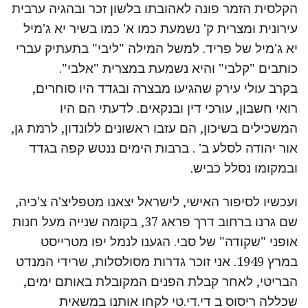
הקלסית הזמר פונה לאהובתו בלשון זכר ובהגיה ערבית
עירונית ומצרית ק' נשמעת כמו א' כמו בשיר יא ג'מיל
יא ג'מיל של פריד. למשל המילה "ליבי" בתעתיק עברי
כותבים "קלבי" והיא נשמעת במצרית "אלבי".
בקרב עולי עירק שהגיעו מבצרה ובגדד היו סוחרים,
רואי חשבון, עורכי דין ובנקאים. לדעתי הם היו
המשכילים בשיכון, הם עזבו ראשונים ללונדון, לרמת גן,
אור יהודה לסלע ב' . ברבות הימים ננטש קפה בגדד
ובמקומו נסלל כביש.
ועכשיו לסיפור האישי, לישראל יצאנו מטפליצ'ה צ'כיה,
שם גרנו ברחוב דרך פראג 37, בקומה שנייה מעל חנות
אופני "שקודה" של סבי. הגענו לנמל יפו מטרייסט
במרץ 1949. אני זוכר גדרות מסולסלות, שרידי המנדט
הבריטי, לאחר קבלת הפנים המקובלת באותם ימים,
שכללה ריסוס ב די.די.טי לקחו אותנו במשאית