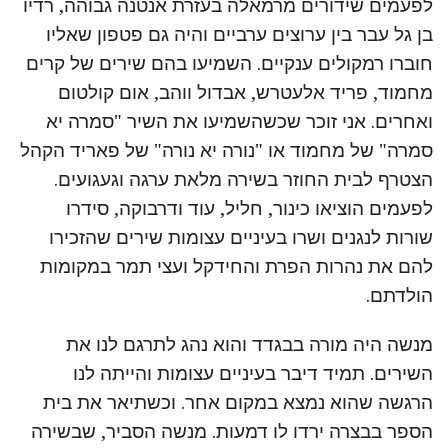
לפעמים שידורים מרמאלה בעזרת אנטנה גבוהה, רדיו
בן גל עבר בין ערוצים ערביים והיה גם פטפון שאליו
חוברו רמקולים ענקיים. השמיעו בהם שירים של קרים
מחמוד, פריד אלעטרש, אבדול ווהב, אום קולטום
ואחרים. אני זוכר שכשהשמיעו את השיר "סמרה יא
סמרה" של מחמוד או "נורה יא נורה" של פאריד הקהל
הצטרף לבית החוזר בשירה מלאת ערגה וגעגועים.
לפעמים הוציאו כינור, חליל, עוד ודרבוקה, סידרו
שורות לנגנים ושרו בעיניים עצומות שירים שהזכירו
להם את נהרות הפרת והחידקל ועצי תמר במקומות
הולדתם.
מנשה היה מורה בבגדד והוא נהג לתרגם לנו את
השירים. תמיד דיבר בעיניים עצומות והייתה לנו
הרגשה שהוא נמצא במקום אחר. וכשתיאר את בית
הספר בבצרה ירדו לו דמעות. מנשה הסביר, שבשירה