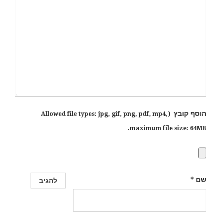
הוסף קובץ
jpg, gif, png, pdf, mp4
,
(Allowed file types:
maximum file size:
64MB.
שם
*