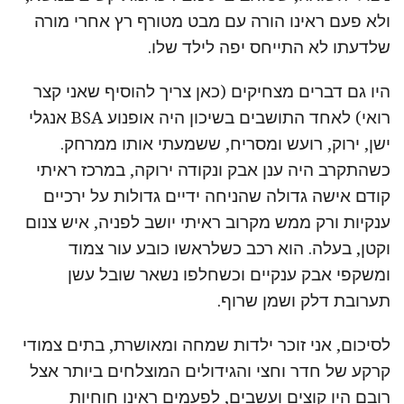
ולא פעם ראינו הורה עם מבט מטורף רץ אחרי מורה
שלדעתו לא התייחס יפה לילד שלו.
היו גם דברים מצחיקים (כאן צריך להוסיף שאני קצר
רואי) לאחד התושבים בשיכון היה אופנוע BSA אנגלי
ישן, ירוק, רועש ומסריח, ששמעתי אותו ממרחק.
כשהתקרב היה ענן אבק ונקודה ירוקה, במרכז ראיתי
קודם אישה גדולה שהניחה ידיים גדולות על ירכיים
ענקיות ורק ממש מקרוב ראיתי יושב לפניה, איש צנום
וקטן, בעלה. הוא רכב כשלראשו כובע עור צמוד
ומשקפי אבק ענקיים וכשחלפו נשאר שובל עשן
תערובת דלק ושמן שרוף.
לסיכום, אני זוכר ילדות שמחה ומאושרת, בתים צמודי
קרקע של חדר וחצי והגידולים המוצלחים ביותר אצל
רובם היו קוצים ועשבים, לפעמים ראינו חוחיות