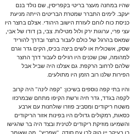
שהיו במחנה מעצר בריטי בקפריסין, שם נולד בנם
יעקב. לימים התברר שמטרת הבריטים הייתה מניעת
כניסת כוח לוחם לעזרת הישוב היהודי. אצלם בחצר היו
עצי פרי, ערוגות ירק ולול מטילות. צבי, בן דודו של אבי,
שמאס בהרגל של כולם לעבור בחצר ובדרך להוריד
שסק, אשכולית או לשים ביצה בכיס, הקים גדר וגרם
למהומה, שכן שכנים היו רגילים לעבור דרך החצר
שלהם לרחוב הרקפת. גם אצלנו היה שביל אבל
הפירות שלנו רוב הזמן היו מתולעים.
והיו בתי קפה נוספים בשיכון: "קפה לינה" היה קרוב
לקפה בגדד, גדר חיה ורשת הקיפו מתחם שבמרכזו
משטח ריקודים ומסביב פוזרו שולחנות עם ארבע
כסאות, רמקולים גדולים היו בפינות אזור הריקודים
והשמיעו מוזיקת ריקודים לטינית ובצד היה בר שהגישו
בו בעיקר יין הוק לבן עם סודה, "שפריץ", מה שאומר