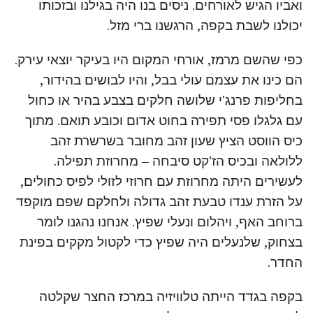
ואביו הגיש לאורחים. ניסים בנו היה בגילנו ובזכותו
יכולנו לשבת בקפה, הרגשנו ברי מזל.
כפי שהשם מרמז, אורחי המקום היו בעיקר יוצאי עירק.
הם כינו את עצמם עולי בבל, והיו לבושים בהידור,
בחליפות פרנג'י שלושה חלקים בצבע בהיר או כחול
עם גלגלו פסי תפירה בחוט אדום וכובע תואם. מתוך
כיס הווסט הציץ שעון זהב מחובר בשרשרת זהב
ללולאה ובכיס הז'קט סיבחה – מחרוזת תפילה.
לעשירים היתה מחרוזת עם חרוזי לזולי לפיס כחולים,
על הזרת ענדו טבעת זהב גדולה ולחלקם שפם מוקפד
ברוחב האף, ויהלום ונעלי שפיץ. אנחנו נהגנו לומר
בצחוק, שלנעלים היה שפיץ כדי לקטול מקקים בפינת
החדר.
בקפה בגדד הייתה טלוויזיה במרכז החצר שקלטה