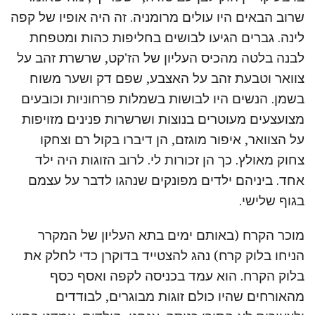
שרוב הבאים היו עולים מרומניה. זה היה אופיו של קפה
לינה. גברים הגיעו לבושים בחליפות כהות ומטפחת
לבנה בלטה מהכיס העליון של הז'קט, שרשרת זהב על
צוואר וטבעת זהב על האצבע, שפם דק ושער משוח
בשמן. הנשים היו לבושות בשמלות פרחוניות וכובעים
מצועצעים מעוטרים בנוצות ושרשרות פנינים מזויפות
על הצוואר, איפור מוגזם, הן דיברו בקול רם וצחקו
צחוק מאולץ. כך הן זכורות לי. לרוב הזוגות היה ילד
אחד. ביניהם ילדים מפונקים שנהגו לדבר על עצמם
בגוף שלישי.
מוכר הקרח (באותם ימים בתא העליון של המקרר
הניחו בלוק קרח) נהג להצטייד בדוקרן כדי לחלק את
בלוק הקרח. הוא עמד בכניסה לקפה ואסף כסף
מהאורחים שהיו כולם זוגות מבוגרים, לבודדים