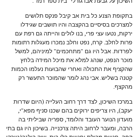
השיכון על גבעת אבו גורלי "בית ספר רמז".
בתקופת הצנע כל בית אב קיבל פנקס תלושים
למצרכים בסיסיים בהקצבה והיו תושבים שגידלו
ירקות, נטעו עצי פרי, בנו לולים והייתה גם רפת עם
פרות לחלב. קרח, נפט וחלב נמכרו מעגלות רתומות
לפרדות. אבל היו גם "מתחכמים" למיניהם, למשל
מוכר הנפט, שנהג למלא את מיכל המידה בלחץ
שהקציף את התכולה ואחרי שהבועות נעלמו הכמות
קטנה בשליש. אבי נהג לומר שהמוכר התעשר רק
מהקצף.
במרכז השיכון, לצד דרך רחוב העלייה (היום שדרות
יעקב), היו צריפים ירוקים בהם שכנו סניף מפא"י,
מועדון הנוער העובד והלומד, ספריה שביליתי בה
הרבה, ומעבר לרחוב היתה צרכנייה. בשיכון היו גם בתי