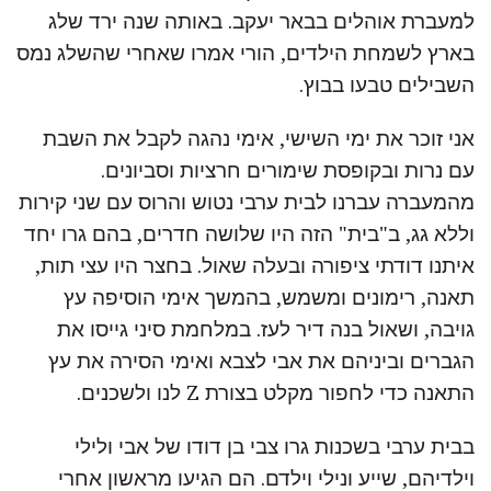
למעברת אוהלים בבאר יעקב. באותה שנה ירד שלג
בארץ לשמחת הילדים, הורי אמרו שאחרי שהשלג נמס
השבילים טבעו בבוץ.
אני זוכר את ימי השישי, אימי נהגה לקבל את השבת
עם נרות ובקופסת שימורים חרציות וסביונים.
מהמעברה עברנו לבית ערבי נטוש והרוס עם שני קירות
וללא גג, ב"בית" הזה היו שלושה חדרים, בהם גרו יחד
איתנו דודתי ציפורה ובעלה שאול. בחצר היו עצי תות,
תאנה, רימונים ומשמש, בהמשך אימי הוסיפה עץ
גויבה, ושאול בנה דיר לעז. במלחמת סיני גייסו את
הגברים וביניהם את אבי לצבא ואימי הסירה את עץ
התאנה כדי לחפור מקלט בצורת Z לנו ולשכנים.
בבית ערבי בשכנות גרו צבי בן דודו של אבי ולילי
וילדיהם, שייע ונילי וילדם. הם הגיעו מראשון אחרי