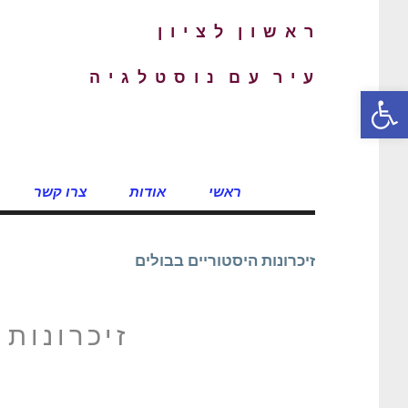
ר א ש ו ן ל צ י ו ן
ע י ר ע ם נ ו ס ט ל ג י ה
פתח סרגל נגישות
ראשי
אודות
צרו קשר
זיכרונות היסטוריים בבולים
זיכרונות 