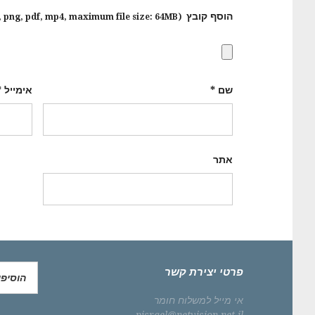
הוסף קובץ
f, png, pdf, mp4
, maximum file size:
64MB.
(Allowed file types:
שם
*
אימייל
*
אתר
פרטי יצירת קשר
הוסיפ
אי מייל למשלוח חומר