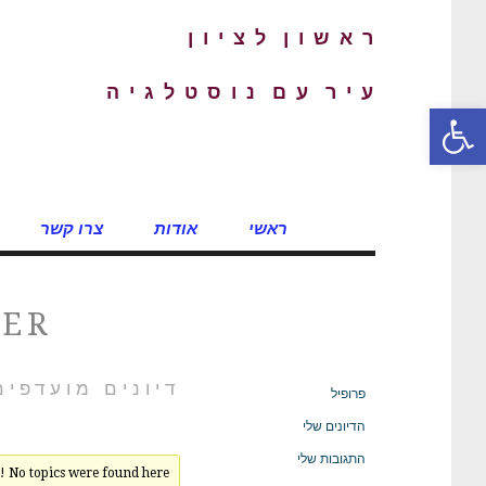
ר א ש ו ן ל צ י ו ן
ע י ר ע ם נ ו ס ט ל ג י ה
פתח סרגל נגישות
ראשי
אודות
צרו קשר
KER
דיונים מועדפים
פרופיל
הדיונים שלי
התגובות שלי
! No topics were found here.