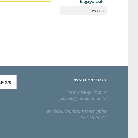
Engagements
מועדפים
פרטי יצירת קשר
הוסיפ
אי מייל למשלוח חומר
pisrael@netvision.net.il
טלפון לשיחות והודעות וואטס-אפ
054-5595747