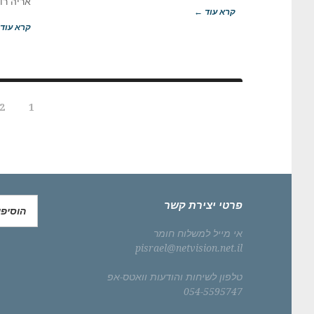
אריה רוז
קרא עוד ←
קרא עוד
2
1
פרטי יצירת קשר
הוסיפ
אי מייל למשלוח חומר
pisrael@netvision.net.il
טלפון לשיחות והודעות וואטס-אפ
054-5595747