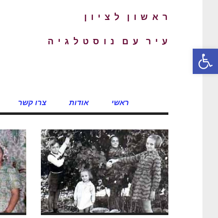
ר א ש ו ן ל צ י ו ן
ע י ר ע ם נ ו ס ט ל ג י ה
פתח סרגל נגישות
ראשי
אודות
צרו קשר