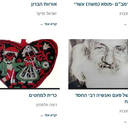
מב"ם -מוסא (משה) עשרי
אורוות הברון
נברג
ישראל פרקר
 ←
קרא עוד ←
של פעם ואנשיה רבי החסד
כרית למחטים
ח
ניצה וולפנזון
נברג
קרא עוד ←
 ←