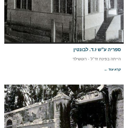
ספריה ע"ש ז.ד. לבונטין
הייתה בפינת זד"ל - רוטשילד
קרא עוד ←